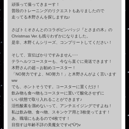
頑張って撮ってきまーす！
普段のトレーニングのリクエストもありましたので
走ってる木野さんを探しますね♪
さばトミオさんとのコラボピンバッジ『とさまの木』の
Christmas Ver.も残りわずかになりました。
是非、木野くんシリーズ、コンプリートしてください！
そして、宣伝ばかりですみません･･･
テラヘルツコースターも、今なら直ぐに発送できます！
木野さんの超～お勧めコースター！
「NO努力ですよ、NO努力！」と木野さんがよく言います‪
w‪w
でも、ホントそうです。コースターに置くだけ！
飲み物も食べ物もコースターに置いて酸化させずに
いい状態で取り入れることができます♪
活性酸素を溜めないって、アンチエイジングですよね！
私は飲み物、食べ物、スキンケア用と3枚使ってます！
あ、職場にもあるので4枚です！
目指すは年齢不詳の美魔女ですv(*Ü*)v