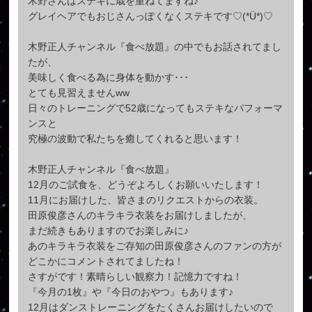
木野さんはステキに歳を重ねてますね♪
グレイヘアでもおじさんっぽくなくステキです♡(*Ü*)♡
木野正人チャンネル『食べ放題』の中でもお話されてまし
たが、
美味しく食べる為に身体を動かす･･･
とても見習えません‪w‪w
日々のトレーニングで52歳になってもステキなパフォーマ
ンスと
究極の波動で私たちを癒してくれると思います！
木野正人チャンネル『食べ放題』
12月のご試食を、どうぞよろしくお願いいたします！
11月にお届けした、皆さまのリクエストからの衣装。
田原俊彦さんのキラキラ衣装をお届けしましたが、
まだ続きもありますのでお楽しみに♪
あのキラキラ衣装をご存知の田原俊彦さんのファンの方が
どこかにコメントされてましたね！
さすがです！素晴らしい観察力！記憶力ですね！
『今月の1枚』や『今日のおやつ』もあります♪
12月はダンストレーニングをたくさんお届けしたいので