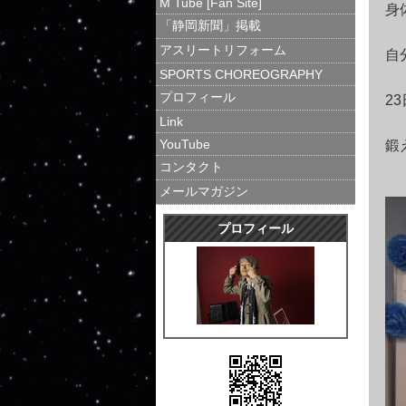
M Tube [Fan Site]
身
「静岡新聞」掲載
アスリートリフォーム
自
SPORTS CHOREOGRAPHY
プロフィール
2
Link
YouTube
鍛
コンタクト
メールマガジン
プロフィール