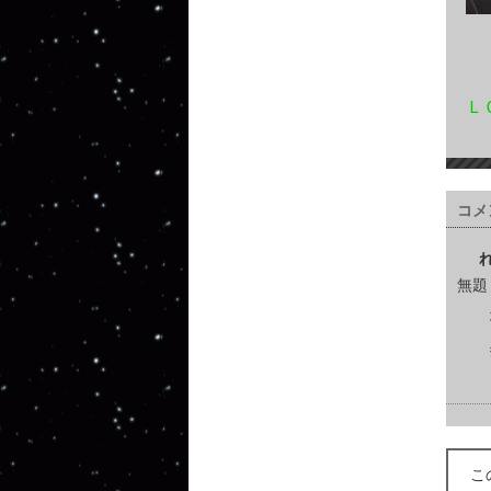
Ｌ
コメ
無題
こ