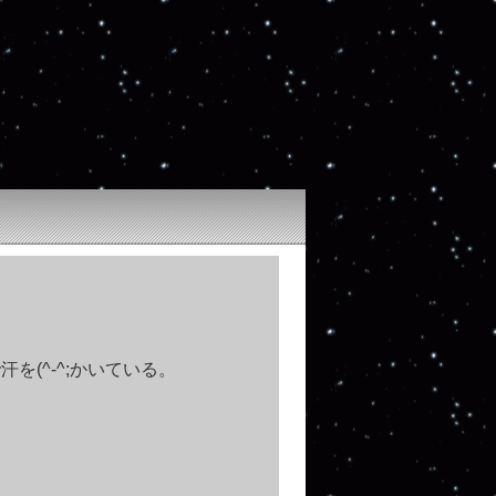
を(^-^;かいている。