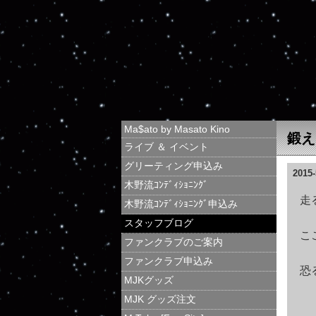
Ma$ato by Masato Kino
鍛え
ライブ ＆ イベント
グリーティング申込み
2015-
木野流ｺﾝﾃﾞｨｼｮﾆﾝｸﾞ
走
木野流ｺﾝﾃﾞｨｼｮﾆﾝｸﾞ申込み
スタッフブログ
こ
ファンクラブのご案内
ファンクラブ申込み
恐
MJKグッズ
MJK グッズ注文