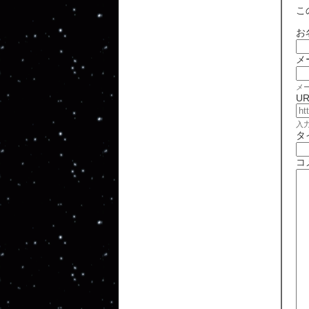
こ
お
メ
メ
UR
入
タ
コ