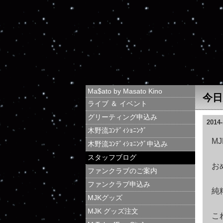
Ma$ato by Masato Kino
今日
ライブ ＆ イベント
グリーティング申込み
2014-
木野流ｺﾝﾃﾞｨｼｮﾆﾝｸﾞ
MJ
木野流ｺﾝﾃﾞｨｼｮﾆﾝｸﾞ申込み
スタッフブログ
お
ファンクラブのご案内
ファンクラブ申込み
純
MJKグッズ
MJK グッズ注文
こ