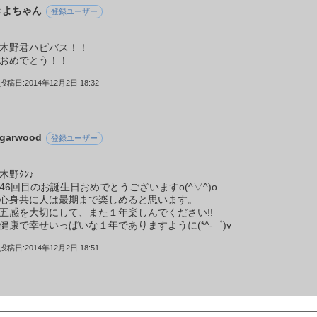
きよちゃん
登録ユーザー
木野君ハピバス！！
おめでとう！！
投稿日:2014年12月2日 18:32
garwood
登録ユーザー
木野ｸﾝ♪
46回目のお誕生日おめでとうございますo(^▽^)o
心身共に人は最期まで楽しめると思います。
五感を大切にして、また１年楽しんでください!!
健康で幸せいっぱいな１年でありますように(*^-゜)v
投稿日:2014年12月2日 18:51