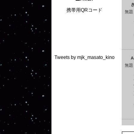
携帯用QRコード
無題
Tweets by mjk_masato_kino
A
無題