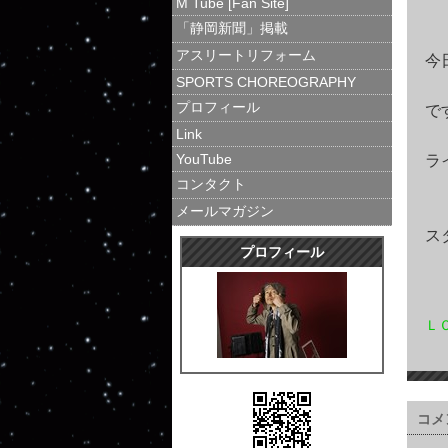
M Tube [Fan Site]
「静岡新聞」掲載
アスリートリフォーム
今
SPORTS CHOREOGRAPHY
プロフィール
で
Link
YouTube
ラ
コンタクト
メールマガジン
ス
プロフィール
Ｌ
コメ