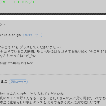
ＯＶＥ・ＬＵＣＫ／Ｅ
ント
unko oichigo
登録ユーザー
“今こそ！”も プラスしてくださいませ～♪
今 活きているこの瞬間、明日も明後日も 活きてる限り続く ”今こそ！
なんちゃってね～(^_^)v
投稿日:2014年5月13日 14:53
とまこ
登録ユーザー
純ちゃんさんの今こそも 入れてくださいね
真のＭＪＫ木野くんをもっともっとたくさんの人に見て頂きたいですね
本当に素晴らしい歌とダンス ひとりでも多くの人に見て欲しいです