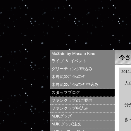
Ma$ato by Masato Kino
今さ
ライブ ＆ イベント
グリーティング申込み
2014-
木野流ｺﾝﾃﾞｨｼｮﾆﾝｸﾞ
人
木野流ｺﾝﾃﾞｨｼｮﾆﾝｸﾞ申込み
スタッフブログ
ファンクラブのご案内
分
ファンクラブ申込み
MJKグッズ
き
MJK グッズ注文