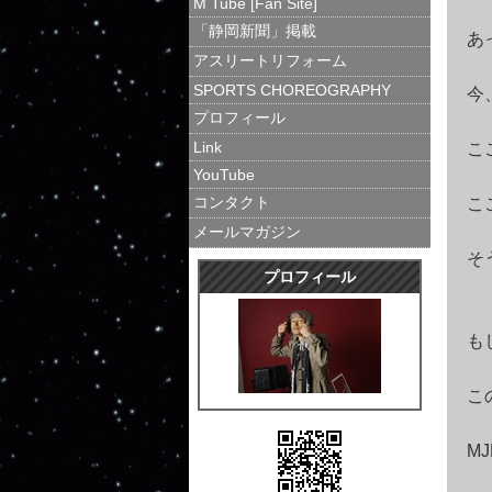
M Tube [Fan Site]
「静岡新聞」掲載
あ
アスリートリフォーム
SPORTS CHOREOGRAPHY
今
プロフィール
Link
こ
YouTube
コンタクト
こ
メールマガジン
そ
プロフィール
も
こ
MJ