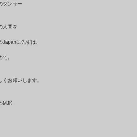
のダンサー
の人間を
のJapanに先ずは、
めて。
しくお願いします。
のMJK
。