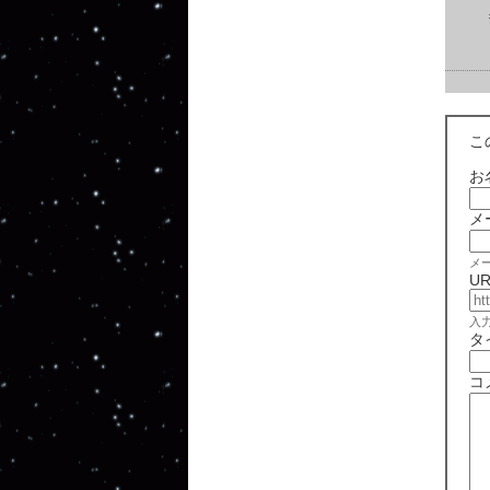
こ
お
メ
メ
UR
入
タ
コ