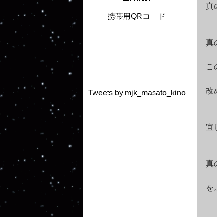
真
携帯用QRコード
真
こ
改
Tweets by mjk_masato_kino
宜
真
を