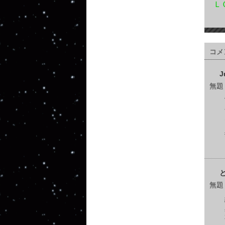
Ｌ
コメ
J
無題
無題