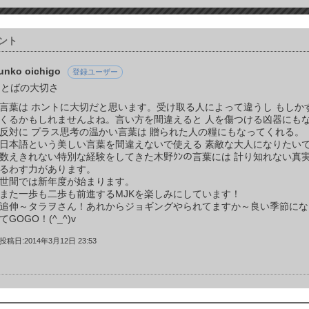
ント
unko oichigo
登録ユーザー
ことばの大切さ
言葉は ホントに大切だと思います。受け取る人によって違うし もしか
くるかもしれませんよね。言い方を間違えると 人を傷つける凶器にも
反対に プラス思考の温かい言葉は 贈られた人の糧にもなってくれる。
日本語という美しい言葉を間違えないで使える 素敵な大人になりたい
数えきれない特別な経験をしてきた木野ｸﾝの言葉には 計り知れない真
るわす力があります。
世間では新年度が始まります。
また一歩も二歩も前進するMJKを楽しみにしています！
追伸～タラヲさん！あれからジョギングやられてますか～良い季節にな
てGOGO！(^_^)v
投稿日:2014年3月12日 23:53