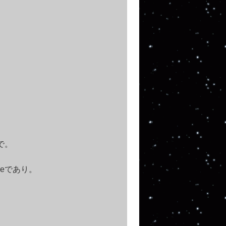
で。
eであり。