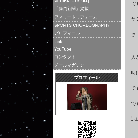
M Tube [Fan Site]
で
「静岡新聞」掲載
アスリートリフォーム
そ
SPORTS CHOREOGRAPHY
プロフィール
き
Link
YouTube
コンタクト
人
メールマガジン
時
プロフィール
で
で
沢