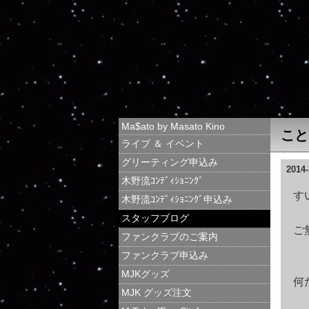
Ma$ato by Masato Kino
こと
ライブ ＆ イベント
グリーティング申込み
2014-
木野流ｺﾝﾃﾞｨｼｮﾆﾝｸﾞ
す
木野流ｺﾝﾃﾞｨｼｮﾆﾝｸﾞ申込み
スタッフブログ
ご
ファンクラブのご案内
ファンクラブ申込み
MJKグッズ
何
MJK グッズ注文