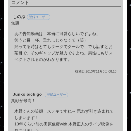
コメント
しのぶ
登録ユーザー
無題
あの告知動画は、本当に可愛らしいですよね。
笑うと目一杯、垂れ…じゃなくて（笑）
踊ってる時はとてもダークでクールで、でも話すとお
茶目で。そのギャップが魅力ですよね。男性にもリス
ペクトされるのがわかります。
投稿日:2013年11月8日 08:18
Junko oichigo
登録ユーザー
笑顔が最高！
木野くんの笑顔！ステキですね～ 思わず引き込まれて
しまいます！
10年くらい前の田原俊彦with 木野正人のライブ映像を
見つけました！