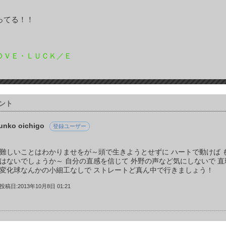
ってる！！
ＯＶＥ・ＬＵＣＫ／Ｅ
ント
unko oichigo
登録ユーザー
難しいことはわかりませをが～頭で生きようとせずに ハートで動けば 
はないでしょうか～ 自分の直感を信じて 外野の声など気にしないで 直
変化球なんかの小細工なしで ストレートど真ん中で行きましょう！
投稿日:2013年10月8日 01:21