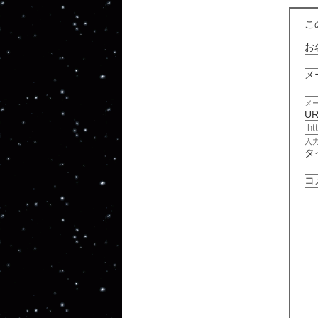
こ
お
メ
メ
UR
入
タ
コ