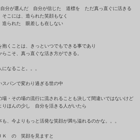
分が選んだ 自分が信じた 道標を ただ真っ直ぐに活きる
こには、造られた笑顔もなく
られた 眼差しも在しない
を抱くことは、きっといつでもできる事であり
からこそ、真っ直ぐな活き方ができる。
人になること。。。
いスパンで変わり過ぎる世の中
の場・その場の流行に流されることも決して間違いではないけど
よりほんの少し 自分を活きる人がいたら
本も、今よりもっと活発な笑顔が満ち溢れるのかな。。。
ＪＫ の 笑顔を見ますと