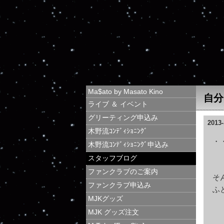
Ma$ato by Masato Kino
自分
ライブ ＆ イベント
グリーティング申込み
2013-
木野流ｺﾝﾃﾞｨｼｮﾆﾝｸﾞ
・
木野流ｺﾝﾃﾞｨｼｮﾆﾝｸﾞ申込み
静
スタッフブログ
ファンクラブのご案内
そ
ファンクラブ申込み
ふ
MJKグッズ
MJK グッズ注文