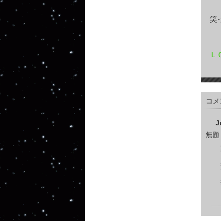
笑
Ｌ
コメ
J
無題