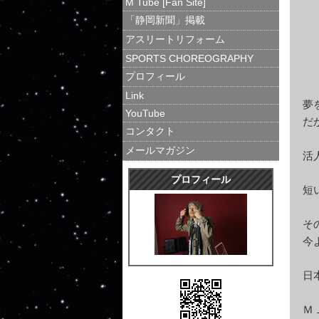
M Tube [Fan Site]
自
「静岡新聞」掲載
そ
アスリートリフォーム
造
SPORTS CHOREOGRAPHY
プロフィール
Link
夢
YouTube
だ
コンタクト
メールマガジン
活
プロフィール
短
そ
今
日
Ｍ