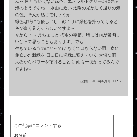
ん～ 何ともいえない緑色、エメラルドグリーンに光る
海のようですね！ 水面に近い 太陽の光が届く辺りの海
の色、そんか感じでしょうか
緑色は眼にも優しいし、顔回りに緑色を持ってくると
色が白く見えるらしいですよ～
今から １ヶ月ちょっと 梅雨の季節、時には雨が鬱陶し
いなって思うこともあります。でも
生きているものにとっては なくてはならない雨、春に
芽吹いた新緑を 日に日に深緑に変えていく 大切な雨！
大樹からパワーを頂けることも 雨も一役かってるんで
すよね☆
投稿日:2013年6月7日 00:17
この記事にコメントする
お名前