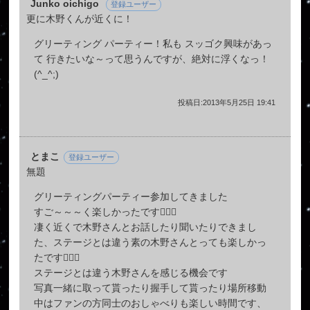
Junko oichigo
登録ユーザー
更に木野くんが近くに！
グリーティング パーティー！私も スッゴク興味があっ
て 行きたいな～って思うんですが、絶対に浮くなっ！
(^_^;)
投稿日:2013年5月25日 19:41
とまこ
登録ユーザー
無題
グリーティングパーティー参加してきました
すご～～～く楽しかったです
凄く近くで木野さんとお話したり聞いたりできまし
た、ステージとは違う素の木野さんとっても楽しかっ
たです
ステージとは違う木野さんを感じる機会です
写真一緒に取って貰ったり握手して貰ったり場所移動
中はファンの方同士のおしゃべりも楽しい時間です、