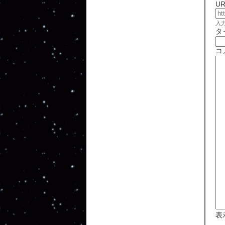
UR
入
タ
コ
表