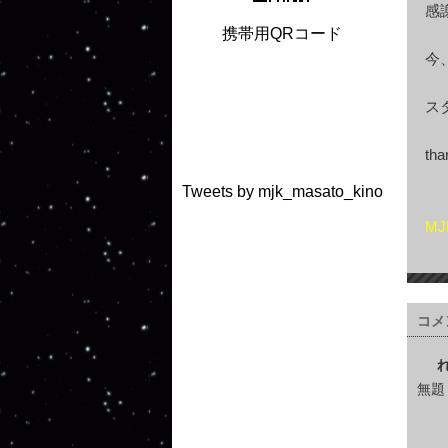
感
携帯用QRコード
今
ス
tha
Tweets by mjk_masato_kino
MJ
コメ
無題