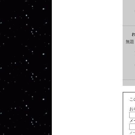
無題
こ
お
メ
メ