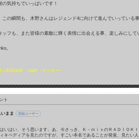
謝の気持ちでいっぱいです！
、この瞬間も、木野さんはレジェンド4に向けて進んでいっている
タッフも、また皆様の素敵に輝く表情に出会える事、楽しみにして
nks,
K LEGEND Staff マーキー
ント
れいまま
登録ユーザー
はいはい、そう思います。あ、今さっき、Ｋ－ｍｉｘのＲＡＤＩＯＫＩ
ィキペディアを見たのですが、すごい本名であることが発覚、見たい人