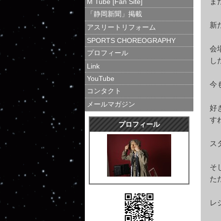
ま
M Tube [Fan Site]
「静岡新聞」掲載
新
アスリートリフォーム
SPORTS CHOREOGRAPHY
会
プロフィール
し
Link
YouTube
今
コンタクト
メールマガジン
好
す
プロフィール
ス
そ
た
レ