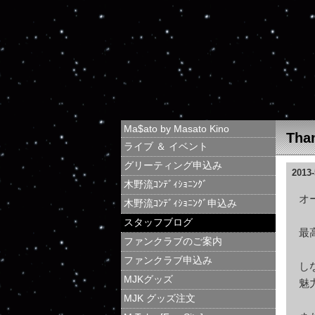
Ma$ato by Masato Kino
Tha
ライブ ＆ イベント
グリーティング申込み
2013-
木野流ｺﾝﾃﾞｨｼｮﾆﾝｸﾞ
オ
木野流ｺﾝﾃﾞｨｼｮﾆﾝｸﾞ申込み
スタッフブログ
最
ファンクラブのご案内
ファンクラブ申込み
し
MJKグッズ
魅
MJK グッズ注文