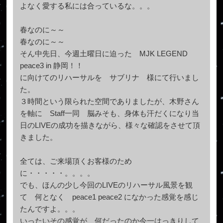
よなく愛する私には合っているな。。。
春なのに～～
春なのに～～
そん中先日、今週土曜日に迫った MJK LEGEND
peace3 in 静岡！！
に向けてのリハーサルを サブリナ 様にて行いまし
た。
３時間という限られた空間でありましたが、木野さん
を軸に Staff一同 脳みそも、身体も汗だくになり当
日のLIVEの成功を描きながら、様々な確認をさせて頂
きました。
全ては、ご来場頂くお客様のため
に・・・・・。。。。
でも、ほんの少し今回のLIVEのリハーサル風景を観
て 何となく peace1 peace2 になかった感覚を感じ
たんですよ。。。
いったいその感覚が、何だったのか今一はっきりして