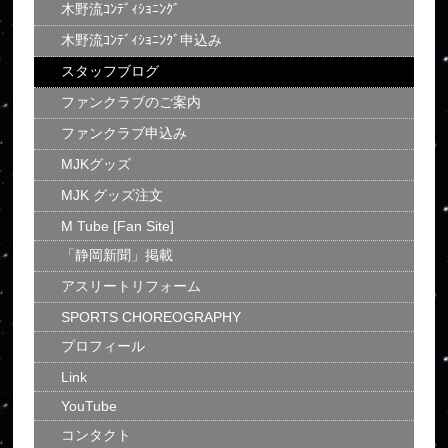
木野流ｺﾝﾃﾞｨｼｮﾆﾝｸﾞ
木野流ｺﾝﾃﾞｨｼｮﾆﾝｸﾞ申込み
スタッフブログ
ファンクラブのご案内
ファンクラブ申込み
MJKグッズ
MJK グッズ注文
M Tube [Fan Site]
「静岡新聞」掲載
アスリートリフォーム
SPORTS CHOREOGRAPHY
プロフィール
Link
YouTube
コンタクト