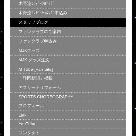
木野流ｺﾝﾃﾞｨｼｮﾆﾝｸﾞ
木野流ｺﾝﾃﾞｨｼｮﾆﾝｸﾞ申込み
スタッフブログ
ファンクラブのご案内
ファンクラブ申込み
MJKグッズ
MJK グッズ注文
M Tube [Fan Site]
「静岡新聞」掲載
アスリートリフォーム
SPORTS CHOREOGRAPHY
プロフィール
Link
YouTube
コンタクト