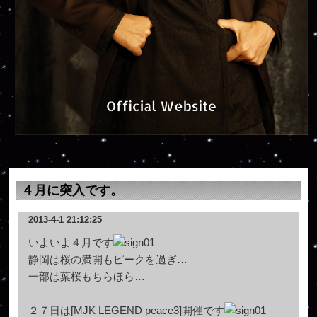
４月に突入です。
2013-4-1 21:12:25
いよいよ４月です
静岡は桜の満開もピークを過ぎ…
一部は葉桜もちらほら…
２７日は[MJK LEGEND peace3]開催です