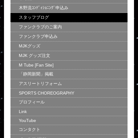
木野流ｺﾝﾃﾞｨｼｮﾆﾝｸﾞ申込み
スタッフブログ
ファンクラブのご案内
ファンクラブ申込み
MJKグッズ
MJK グッズ注文
M Tube [Fan Site]
「静岡新聞」掲載
アスリートリフォーム
SPORTS CHOREOGRAPHY
プロフィール
Link
YouTube
コンタクト