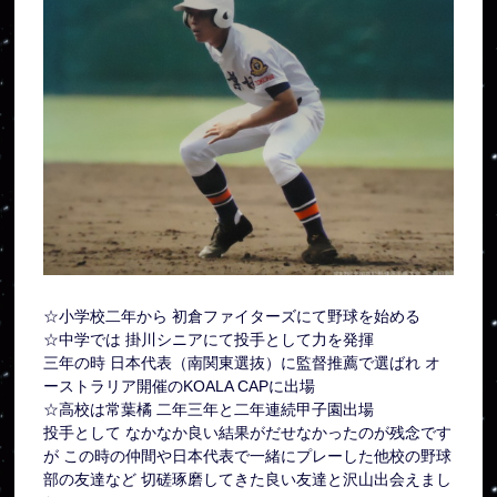
☆小学校二年から 初倉ファイターズにて野球を始める
☆中学では 掛川シニアにて投手として力を発揮
三年の時 日本代表（南関東選抜）に監督推薦で選ばれ オ
ーストラリア開催のKOALA CAPに出場
☆高校は常葉橘 二年三年と二年連続甲子園出場
投手として なかなか良い結果がだせなかったのが残念です
が この時の仲間や日本代表で一緒にプレーした他校の野球
部の友達など 切磋琢磨してきた良い友達と沢山出会えまし