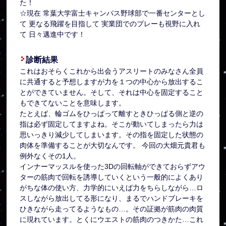
た！
☆現在 常葉大学富士キャンパス野球部で一番センターとし
て 更なる飛躍を目指して 実業団でのプレーも視野に入れ
て 日々邁進中です！
診断結果
これはおそらくこれから出会うアスリートのみなさん全員
に共通すると予想しますが力を１つの中心から放出するこ
とができていません。そして、それは中心を固定すること
もできてないことを意味します。
たとえば、輪ゴムをひっぱって離すときひっぱる側と逆の
指は必ず固定してますよね。そこが動いてしまったら力は
思いっきり減少してしまいます。その指を固定した状態の
肉体を準備することが大切なんです。 今回の大畑元貴君も
例外なくその1人。
インナーマッスルを使った3Dの回転軸ができておらずアウ
ターの筋肉で回転を誘導していくという一般的によくあり
がちな体の使い方、力学的にいえば力をちらしながら…ロ
スしながら放出してる形になり、まるでハンドブレーキを
ひきながら走ってるようなもの…。その証拠が筋肉の肉質
に現れています。とくにウエストの筋肉のつきかた…これ