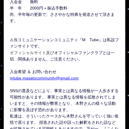
入会金 無料
半 年 2000円＋振込手数料
尚、半年毎の更新で、ささやかな特典を発送させて頂きま
す。
⚠️当コミュニケーションコミュニティ『M Tube』は私設フ
ァンサイトです。
オフィシャルサイト及び
オフィシャルファンクラブとは一
切、関係ありません。ご注意ください。
入会希望 ＆ お問い合わせ
mtube.masatocommunity@gmail.com
SNSの普及などにより、事実とは異なる情報が一人歩きする
可能性があります。 事実とは異なる情報を拡散されてしま
いますと、その情報が弊害となり、 木野さんの様々な活動
に影響を及ぼす恐れがあります。
私達は、そういったケースから木野さんを守っていく強い覚
悟で居ります。 捏造された話や誤った解釈をされた話など
が拡散されている可能性もありますので、万が一、『こんな