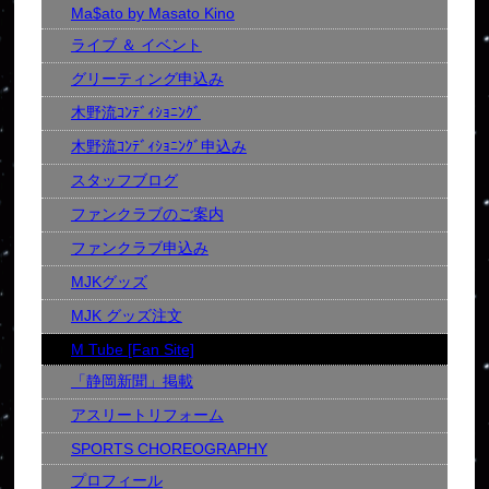
Ma$ato by Masato Kino
ライブ ＆ イベント
グリーティング申込み
木野流ｺﾝﾃﾞｨｼｮﾆﾝｸﾞ
木野流ｺﾝﾃﾞｨｼｮﾆﾝｸﾞ申込み
スタッフブログ
ファンクラブのご案内
ファンクラブ申込み
MJKグッズ
MJK グッズ注文
M Tube [Fan Site]
「静岡新聞」掲載
アスリートリフォーム
SPORTS CHOREOGRAPHY
プロフィール