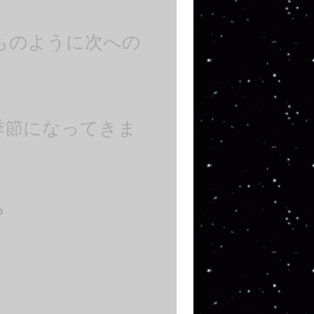
ものように次への
季節になってきま
？