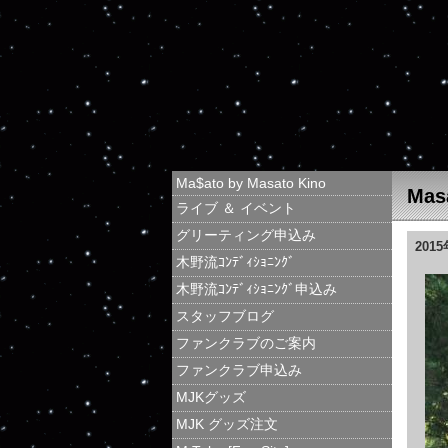
Ma$ato by Masato Kino
Mas
ライブ ＆ イベント
グリーティング申込み
201
木野流ｺﾝﾃﾞｨｼｮﾆﾝｸﾞ
木野流ｺﾝﾃﾞｨｼｮﾆﾝｸﾞ申込み
スタッフブログ
ファンクラブのご案内
ファンクラブ申込み
MJKグッズ
MJK グッズ注文