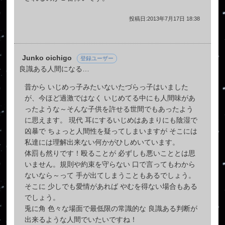
投稿日:2013年7月17日 18:38
Junko oichigo
登録ユーザー
良識ある人間になる…
昔から いじめっ子みたいないたづらっ子はいました
が、今ほど過激ではなく いじめてる中にも人間味があ
ったような～そんな子供を許せる世間でもあったよう
に思えます。 現代 耳にするいじめはあまりにも陰湿で
凶暴で ちょっと人間性を疑ってしまいますが そこには
私達には理解出来ない何かがひしめいています。
体罰も然りです！殴ることが 必ずしも悪いこととは思
いません。規則や約束を守らない 口で言ってもわから
ないなら～って 手が出てしまうこともあるでしょう。
そこに 少しでも愛情があれば やむを得ない場合もある
でしょう。
兎に角 色々な場面で最低限の常識的な 良識ある判断が
出来るような人間でいたいですね！