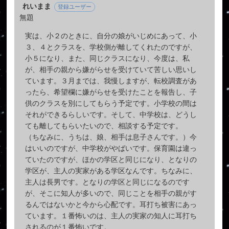
れいまま
登録ユーザー
無題
実は、小２のときに、自分の娘がいじめにあって、小
３、４とクラスを、学校側が離してくれたのですが、
小５になり、また、同じクラスになり、今度は、私
が、相手の親から嫌がらせを受けていて苦しい思いし
ています。３月までは、我慢しますが、転校調査があ
ったら、希望欄に嫌がらせを受けたことを報告し、子
供のクラスを別にしてもらう予定です。小学校の間は
それができるらしいです。そして、中学校は、どうし
ても離してもらいたいので、相談する予定です。
（ちなみに、うちは、娘、相手は息子さんです。）今
はいいのですが、中学校がやばいです。保育園は違っ
ていたのですが、ほかの学区と同じになり、となりの
学区が、主人の実家がある学区なんです。ちなみに、
主人は長男です。となりの学区と同じになるのです
が、そこに知人が多いので、同じことを相手の親がす
るんではないかと今から心配です。耳打ち被害にあっ
ています。１番怖いのは、主人の実家の知人に耳打ち
されるのが１番怖いです。