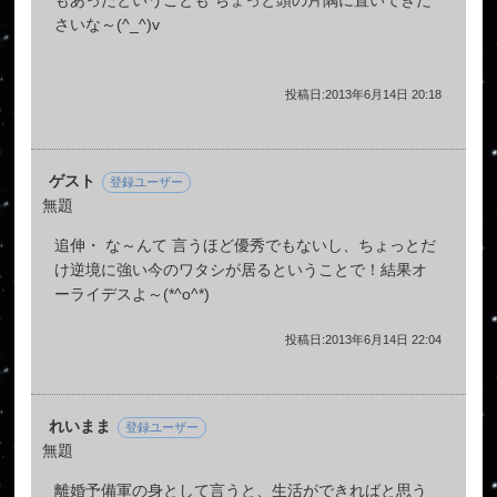
さいな～(^_^)v
投稿日:2013年6月14日 20:18
ゲスト
登録ユーザー
無題
追伸・ な～んて 言うほど優秀でもないし、ちょっとだ
け逆境に強い今のワタシが居るということで！結果オ
ーライデスよ～(*^o^*)
投稿日:2013年6月14日 22:04
れいまま
登録ユーザー
無題
離婚予備軍の身として言うと、生活ができればと思う