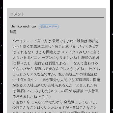
コメント
Junko oichigo
登録ユーザー
無題
バツイチ～って言い方は 最近ですよね！以前は 離婚と
いうと暗く罪悪感に満ちた感じがありましたが 現代で
は それもなく まかり間違えば ステイタスみたいに言う
人もいるほどに オープンになりましたね！ 離婚の原因
は 様々だし゛結婚とは我慢である！゛なんて言われる
くらいだから 我慢も必要なんでしょうけどね～ ただ ち
ょっとシリアスな話ですが、私が高校三年の就職活動
中 主任の先生に ゛君が優秀な人間でも 家庭環境に問題
があると入社出来ない会社もあるんだ゛と言われた時
は 流石にへこみました(-o-;) この私が 放課後 一人教室
で泣きましたね ～(^_^;)
まぁね！今 こんなに幸せだから 全然気にしてないし、
今時こんなことはないと思いますが～昔はこんなこと
もあったということも ちょっと頭の片隅に置いてきだ