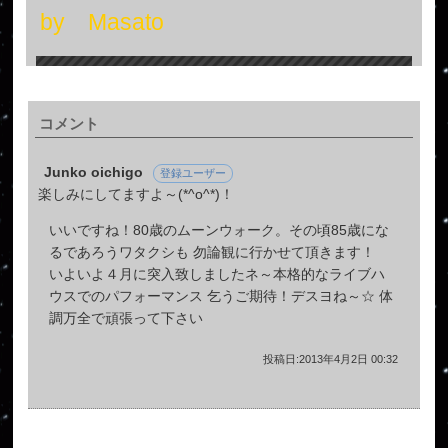
by Masato
コメント
Junko oichigo
登録ユーザー
楽しみにしてますよ～(*^o^*)！
いいですね！80歳のムーンウォーク。その頃85歳にな
るであろうワタクシも 勿論観に行かせて頂きます！
いよいよ４月に突入致しましたネ～本格的なライブハ
ウスでのパフォーマンス 乞うご期待！デスヨね～☆ 体
調万全で頑張って下さい
投稿日:2013年4月2日 00:32