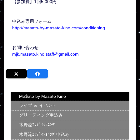
【参加費】1回5,000円
申込み専用フォーム
http://masato-by-masato-kino.com/conditioning
お問い合わせ
mjk.masato.kino.staff@gmail.com
Ma$ato by Masato Kino
ライブ ＆ イベント
グリーティング申込み
木野流ｺﾝﾃﾞｨｼｮﾆﾝｸﾞ
木野流ｺﾝﾃﾞｨｼｮﾆﾝｸﾞ申込み