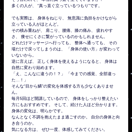
多くの人が、 “真っ直ぐ立っているつもり”です。
でも実際は、 身体をねじり、 無意識に負担をかけながら
立っている人がほとんど。
その積み重ねが、 肩こり、腰痛、膝の痛み、 疲れやす
さ、 痩せにくさに繋がっているのかもしれません。
どれだけマッサージへ行っても、 整体へ通っても、 その
場だけで戻ってしまうのは、 「身体の使い方」が変わって
いないから。
逆に言えば、 正しく身体を使えるようになると、 身体は
自然に変わり始めます。
「え、こんなに違うの！？」 「今までの感覚、全部違っ
た…！」
そんな“目から鱗”の変化を体感する方も少なくありませ
ん。
毎月5回ほど開講しているので、 身体をしっかり整えたい
方にもおすすめです。 そして、続けた人ほど分かります。
身体の変化は、明らかです。
なんとなく不調を抱えたまま過ごすのか。 自分の身体と向
き合うのか。
気になる方は、 ぜひ一度、体感してみてください。