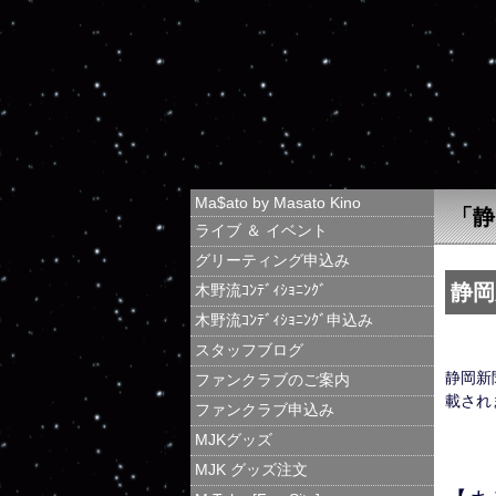
Ma$ato by Masato Kino
「静
ライブ ＆ イベント
グリーティング申込み
静岡
木野流ｺﾝﾃﾞｨｼｮﾆﾝｸﾞ
木野流ｺﾝﾃﾞｨｼｮﾆﾝｸﾞ申込み
スタッフブログ
静岡新
ファンクラブのご案内
載され
ファンクラブ申込み
MJKグッズ
MJK グッズ注文