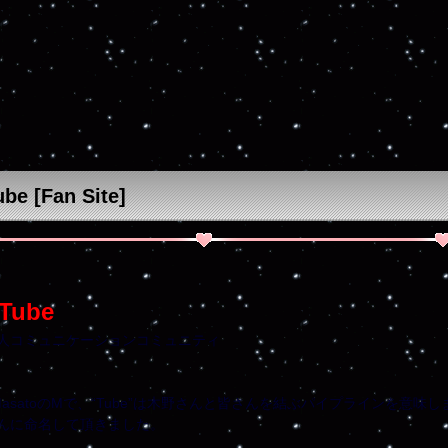
be [Fan Site]
Tube
人コミュニケーションコミュニティ
はMasatoのMで、“Tube”は木野さんと皆さんを結ぶパイプラインを意味し
んに命名して頂きました。