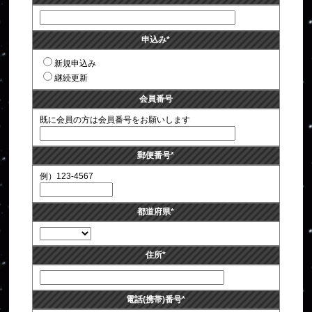
申込み
*
新規申込み
継続更新
会員番号
既に会員の方は会員番号をお願いします
郵便番号
*
例）123-4567
都道府県
*
住所
*
電話(携帯)番号
*