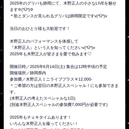
2025年のグリパも静岡にて、木野正人の小さなLIVEを魅せ
ます✡(*Ü*)✡
＊歌とダンスが見られるグリパは静岡限定ですv(*Ü*)v
当日のおひとり様も大歓迎です！
木野正人のパフォーマンスを体感して
『木野正人』という人を知ってくださいv(*Ü*)v
2025年も木野正人が皆さまを愛で包みます♡
開催日時／2025年6月14日(土) 集合は12時半頃の予定
開催場所／静岡県内
参加費／木野正人ミニライブプラス￥12,000-
＊ご希望の方は翌日の木野正人スペシャル！にも参加できま
す。
(木野正人の考えたスペシャルな1日)
(別途木野正人スペシャルの参加費7,000円が必要です)
2025年もチェキタイムあります！
いろんな木野正人を撮ってください！