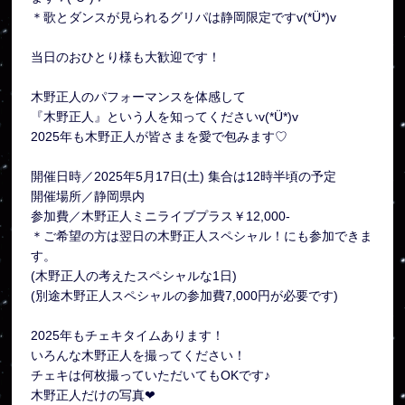
＊歌とダンスが見られるグリパは静岡限定ですv(*Ü*)v
当日のおひとり様も大歓迎です！
木野正人のパフォーマンスを体感して
『木野正人』という人を知ってくださいv(*Ü*)v
2025年も木野正人が皆さまを愛で包みます♡
開催日時／2025年5月17日(土) 集合は12時半頃の予定
開催場所／静岡県内
参加費／木野正人ミニライブプラス￥12,000-
＊ご希望の方は翌日の木野正人スペシャル！にも参加できま
す。
(木野正人の考えたスペシャルな1日)
(別途木野正人スペシャルの参加費7,000円が必要です)
2025年もチェキタイムあります！
いろんな木野正人を撮ってください！
チェキは何枚撮っていただいてもOKです♪
木野正人だけの写真❤