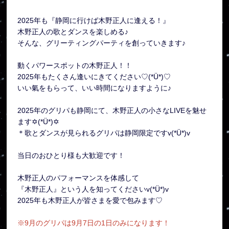
2025年も『静岡に行けば木野正人に逢える！』
木野正人の歌とダンスを楽しめる♪
そんな、グリーティングパーティを創っていきます♪
動くパワースポットの木野正人！！
2025年もたくさん逢いにきてください♡(*Ü*)♡
いい氣をもらって、いい時間になりますように♪
2025年のグリパも静岡にて、木野正人の小さなLIVEを魅せ
ます✡(*Ü*)✡
＊歌とダンスが見られるグリパは静岡限定ですv(*Ü*)v
当日のおひとり様も大歓迎です！
木野正人のパフォーマンスを体感して
『木野正人』という人を知ってくださいv(*Ü*)v
2025年も木野正人が皆さまを愛で包みます♡
※9月のグリパは9月7日の1日のみになります！