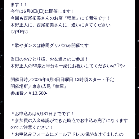
ます！！
今年は6月8日(日)に開催します！
今回も西尾拓美さんのお店『韓屋』にて開催です！
木野正人に、西尾拓美さんに、逢いにきてください
♡(*Ü*)♡
＊歌やダンスは静岡グリパのみ開催です
当日のおひとり様、お友達とのご参加！
木野正人の56歳と半分を一緒にお祝いしてくださいv(*Ü*)v
開催日時／2025年6月8日日曜日 13時頃スタート予定
開催場所／東京/広尾『韓屋』
参加費／￥13,500-
＊お申込みは5月31日までです！
＊参加費の入金確認ができた時点でお申込み完了になります
のでご注意ください！
＊お申込みフォームにメールアドレス欄が抜けてましたの