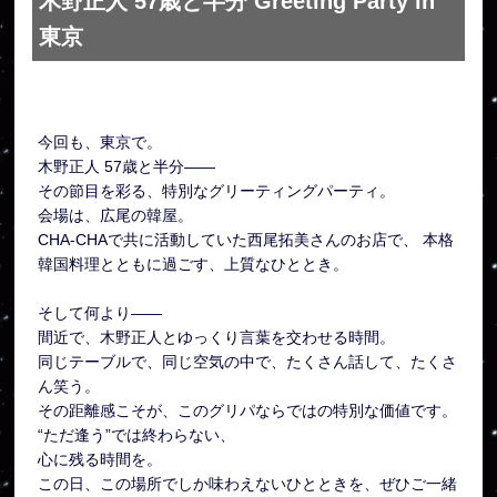
木野正人 57歳と半分 Greeting Party in
東京
今回も、東京で。
木野正人 57歳と半分——
その節目を彩る、特別なグリーティングパーティ。
会場は、広尾の韓屋。
CHA-CHAで共に活動していた西尾拓美さんのお店で、 本格
韓国料理とともに過ごす、上質なひととき。
そして何より——
間近で、木野正人とゆっくり言葉を交わせる時間。
同じテーブルで、同じ空気の中で、たくさん話して、たくさ
ん笑う。
その距離感こそが、このグリパならではの特別な価値です。
“ただ逢う”では終わらない、
心に残る時間を。
この日、この場所でしか味わえないひとときを、ぜひご一緒