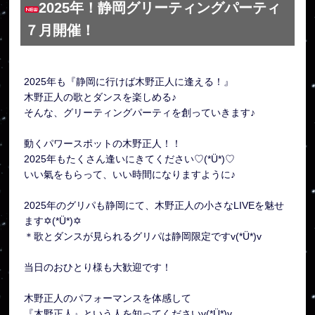
2025年！静岡グリーティングパーティ
７月開催！
2025年も『静岡に行けば木野正人に逢える！』
木野正人の歌とダンスを楽しめる♪
そんな、グリーティングパーティを創っていきます♪
動くパワースポットの木野正人！！
2025年もたくさん逢いにきてください♡(*Ü*)♡
いい氣をもらって、いい時間になりますように♪
2025年のグリパも静岡にて、木野正人の小さなLIVEを魅せ
ます✡(*Ü*)✡
＊歌とダンスが見られるグリパは静岡限定ですv(*Ü*)v
当日のおひとり様も大歓迎です！
木野正人のパフォーマンスを体感して
『木野正人』という人を知ってくださいv(*Ü*)v