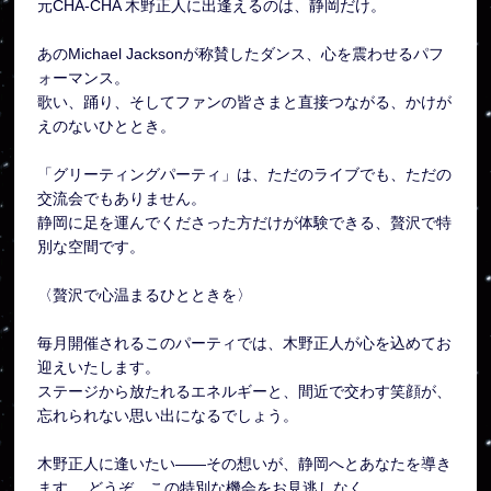
元CHA-CHA 木野正人に出逢えるのは、静岡だけ。
あのMichael Jacksonが称賛したダンス、心を震わせるパフ
ォーマンス。
歌い、踊り、そしてファンの皆さまと直接つながる、かけが
えのないひととき。
「グリーティングパーティ」は、ただのライブでも、ただの
交流会でもありません。
静岡に足を運んでくださった方だけが体験できる、贅沢で特
別な空間です。
〈贅沢で心温まるひとときを〉
毎月開催されるこのパーティでは、木野正人が心を込めてお
迎えいたします。
ステージから放たれるエネルギーと、間近で交わす笑顔が、
忘れられない思い出になるでしょう。
木野正人に逢いたい――その想いが、静岡へとあなたを導き
ます。 どうぞ、この特別な機会をお見逃しなく。