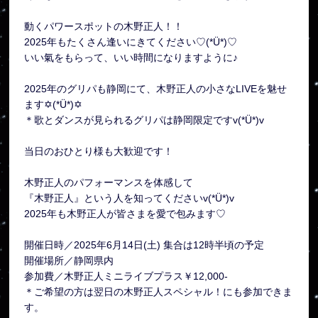
動くパワースポットの木野正人！！
2025年もたくさん逢いにきてください♡(*Ü*)♡
いい氣をもらって、いい時間になりますように♪
2025年のグリパも静岡にて、木野正人の小さなLIVEを魅せ
ます✡(*Ü*)✡
＊歌とダンスが見られるグリパは静岡限定ですv(*Ü*)v
当日のおひとり様も大歓迎です！
木野正人のパフォーマンスを体感して
『木野正人』という人を知ってくださいv(*Ü*)v
2025年も木野正人が皆さまを愛で包みます♡
開催日時／2025年6月14日(土) 集合は12時半頃の予定
開催場所／静岡県内
参加費／木野正人ミニライブプラス￥12,000-
＊ご希望の方は翌日の木野正人スペシャル！にも参加できま
す。