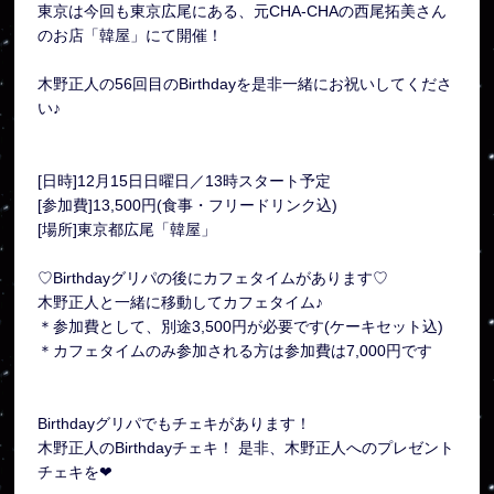
東京は今回も東京広尾にある、元CHA-CHAの西尾拓美さん
のお店「韓屋」にて開催！
木野正人の56回目のBirthdayを是非一緒にお祝いしてくださ
い♪
[日時]12月15日日曜日／13時スタート予定
[参加費]13,500円(食事・フリードリンク込)
[場所]東京都広尾「韓屋」
♡Birthdayグリパの後にカフェタイムがあります♡
木野正人と一緒に移動してカフェタイム♪
＊参加費として、別途3,500円が必要です(ケーキセット込)
＊カフェタイムのみ参加される方は参加費は7,000円です
Birthdayグリパでもチェキがあります！
木野正人のBirthdayチェキ！ 是非、木野正人へのプレゼント
チェキを❤︎