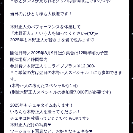
＊歌とダンスが見られるグリパは静岡限定ですv(*Ü*)v
当日のおひとり様も大歓迎です！
木野正人のパフォーマンスを体感して
『木野正人』という人を知ってくださいv(*Ü*)v
2025年も木野正人が皆さまを愛で包みます♡
開催日時／2025年8月9日(土) 集合は12時半頃の予定
開催場所／静岡県内
参加費／木野正人ミニライブプラス￥12,000-
＊ご希望の方は翌日の木野正人スペシャル！にも参加できま
す。
(木野正人の考えたスペシャルな1日)
(別途木野正人スペシャルの参加費7,000円が必要です)
2025年もチェキタイムあります！
いろんな木野正人を撮ってください！
チェキは何枚撮っていただいてもOKです♪
木野正人だけの写真❤
ツーショット写真など、お好きなチェキを❤︎