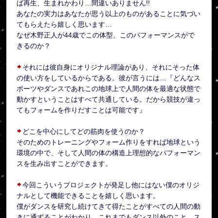
ば再生、生まれかわり…間違いありません!!
あなたの実力はあなたが思う以上のものがあることに気づい
てもらえたら嬉しく思います…
なぜ木野正人が44歳でこの体型、このパフォーマンスがで
きるのか？
それには彼自身にオリジナル理論があり、それにそった体
の使い方をしているからである。彼が言うには…『どんなス
ポーツやダンスであれこの地球上で人間の体を最適な状態で
動かすということはすべて共通している。だから競技が違っ
てもフォームを作りだすことは可能です』
どこを中心にしてどの筋肉を使うのか？
そのためのトレーニングやフォーム作りをすれば地球という
環境の中で、そして人間の体の構造上理想的なパフォーマン
スを生み出すことができます。
今回こういうプロジェクトが発足し他にはない僕のオリジ
ナルとして機能できることを嬉しく思います。
僕がダンスを研究し続けてきて得たことがすべての人間の動
きに通ずることがわかり、これまでもダンス以外のこと…ス